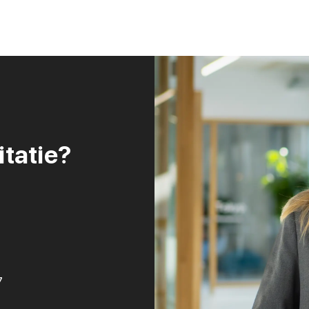
itatie?
7