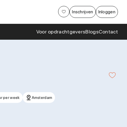
Aanpak
Inschrijven
Inloggen
Cases en
samenwerkingen
Voor opdrachtgevers
Blogs
Contact
r per week
Amsterdam