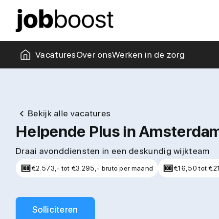
Missie & visie
Collega's
Kantoor
Zorgblogs
Vacatures
Over ons
Werken in de zorg
Bekijk alle vacatures
Helpende Plus in Amsterdam
Draai avonddiensten in een deskundig wijkteam
€2.573,- tot €3.295,- bruto per maand
€16,50 tot €21
Solliciteren