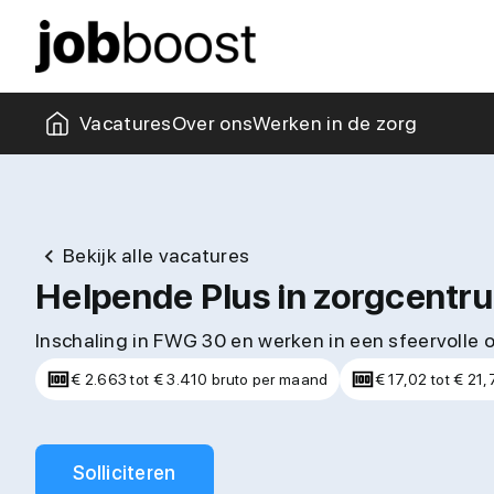
Missie & visie
Collega's
Kantoor
Zorgblogs
Vacatures
Over ons
Werken in de zorg
Bekijk alle vacatures
Helpende Plus in zorgcent
Inschaling in FWG 30 en werken in een sfeervolle
€ 2.663 tot € 3.410 bruto per maand
€ 17,02 tot € 21,
Solliciteren