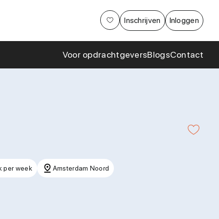
Aanpak
Inschrijven
Inloggen
Cases en
samenwerkingen
Voor opdrachtgevers
Blogs
Contact
k per week
Amsterdam Noord