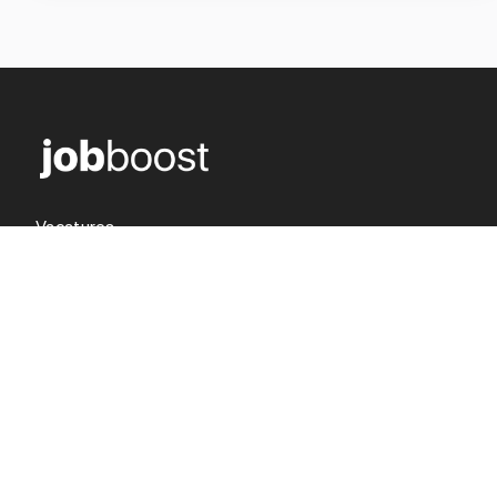
Vacatures
Over ons
Werken in de zorg
Voor opdrachtgevers
Blogs
Contact
Inschrijven
Inloggen