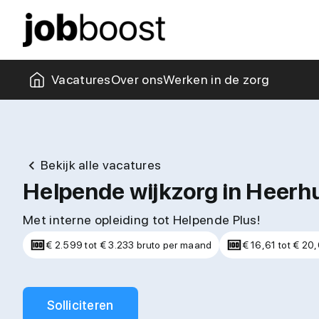
Missie & visie
Collega's
Kantoor
Zorgblogs
Vacatures
Over ons
Werken in de zorg
Bekijk alle vacatures
Helpende wijkzorg in Heer
Met interne opleiding tot Helpende Plus!
€ 2.599 tot € 3.233 bruto per maand
€ 16,61 tot € 20,
Solliciteren