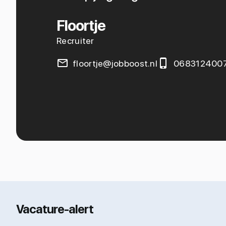
Floortje
Recruiter
floortje@jobboost.nl
068312400
Vacature-alert