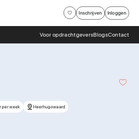
Aanpak
Inschrijven
Inloggen
Cases en
samenwerkingen
Voor opdrachtgevers
Blogs
Contact
r per week
Heerhugowaard