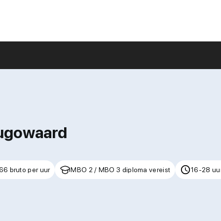
hugowaard
66 bruto per uur
MBO 2 / MBO 3 diploma vereist
16-28 uu