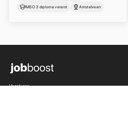
MBO 3 diploma vereist
Amstelveen
Vacatures
Over ons
Werken in de zorg
Voor opdrachtgevers
Blogs
Contact
Inschrijven