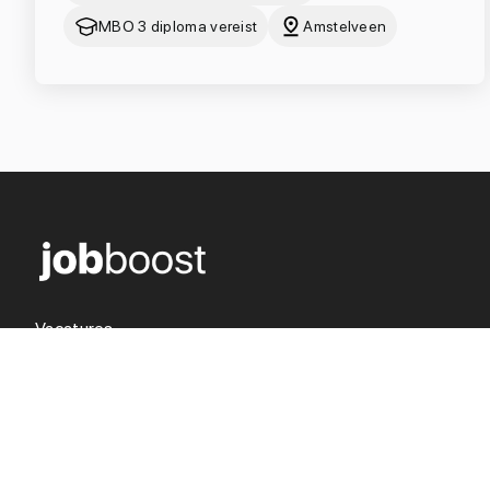
MBO 3 diploma vereist
Amstelveen
Vacatures
Over ons
Werken in de zorg
Voor opdrachtgevers
Blogs
Contact
Inschrijven