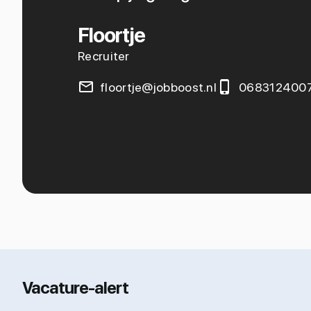
Floortje
Recruiter
floortje@jobboost.nl
068312400
Vacature-alert