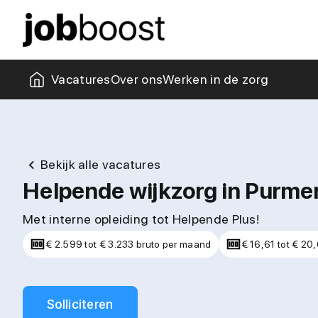
Missie & visie
Collega's
Kantoor
Zorgblogs
Vacatures
Over ons
Werken in de zorg
Bekijk alle vacatures
Helpende wijkzorg in Purme
Met interne opleiding tot Helpende Plus!
€ 2.599 tot € 3.233 bruto per maand
€ 16,61 tot € 20,
Solliciteren