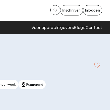
Aanpak
Inschrijven
Inloggen
Cases en
samenwerkingen
Voor opdrachtgevers
Blogs
Contact
r per week
Purmerend