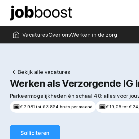
Missie & visie
Collega's
Kantoor
Zorgblogs
Vacatures
Over ons
Werken in de zorg
Bekijk alle vacatures
Werken als Verzorgende IG i
Parkeermogelijkheden én schaal 40: alles voor jo
€ 2.981 tot € 3.864 bruto per maand
€ 19,05 tot € 24
Solliciteren