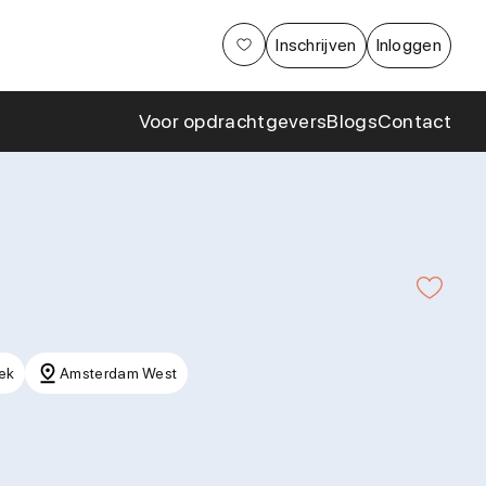
Aanpak
Inschrijven
Inloggen
Cases en
samenwerkingen
Voor opdrachtgevers
Blogs
Contact
ek
Amsterdam West