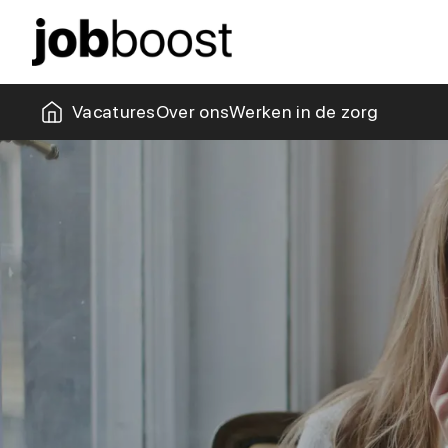
Missie & visie
Collega's
Kantoor
Zorgblogs
Vacatures
Over ons
Werken in de zorg