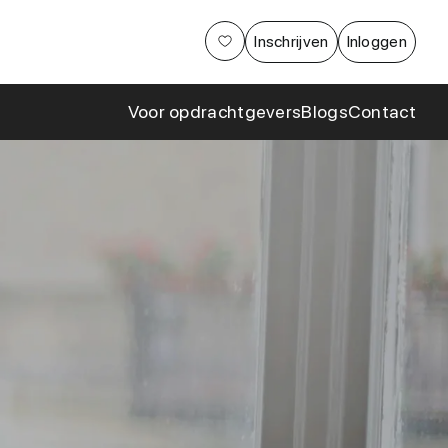
Aanpak
Inschrijven
Inloggen
Cases en
samenwerkingen
Voor opdrachtgevers
Blogs
Contact