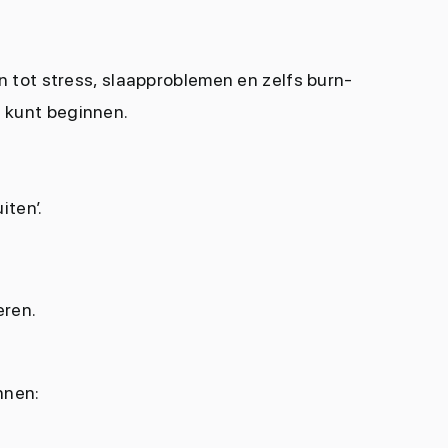
en tot stress, slaapproblemen en zelfs burn-
e kunt beginnen.
iten’.
.
eren.
nnen: