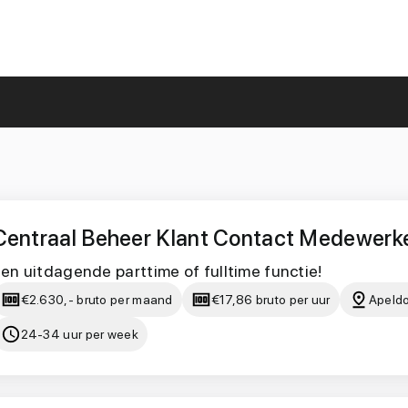
Centraal Beheer Klant Contact Medewerk
en uitdagende parttime of fulltime functie!
€2.630,- bruto per maand
€17,86 bruto per uur
Apeld
24-34 uur per week