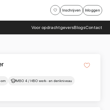
Aanpak
Inschrijven
Inloggen
Cases en
samenwerkingen
Voor opdrachtgevers
Blogs
Contact
er
oorn
MBO 4 / HBO werk- en denkniveau