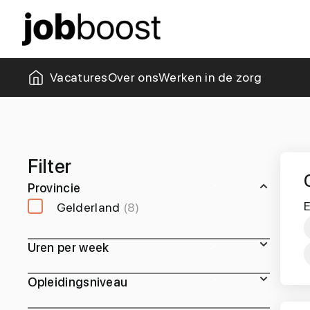
Missie & visie
Collega's
Kantoor
Zorgblogs
Vacatures
Over ons
Werken in de zorg
Filter
Provincie
E
Gelderland
(8)
Uren per week
Opleidingsniveau